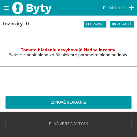
Pridať inzerát
Inzeráty: 0
UPRAVIŤ
ZORADIŤ
Tomuto hľadaniu nevyhovujú žiadne inzeráty.
Skúste zmeniť alebo zrušiť niektoré parametre alebo hodnoty.
NOVÉ HĽADANIE
PLNÁ VERZIA BYTY.SK