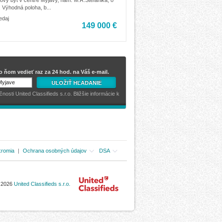
 Výhodná poloha, b...
edaj
149 000 €
 ňom vedieť raz za 24 hod. na Váš e-mail.
ULOŽIŤ HĽADANIE
sti United Classifieds s.r.o. Bližšie informácie k
kromia
|
Ochrana osobných údajov
DSA
- 2026
United Classifieds s.r.o.