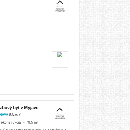
zbový byt v Myjave.
Myjava
(Myjava)
rekonštrukcia
79.5 m²
ový byt v centre Myjavy, nám. M.R.Štefánika, o