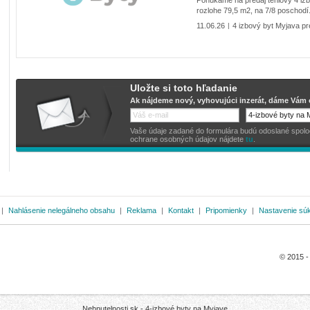
rozlohe 79,5 m2, na 7/8 poschodí.
11.06.26
4 izbový byt Myjava pr
|
Uložte si toto hľadanie
Ak nájdeme nový, vyhovujúci inzerát, dáme Vám o
Vaše údaje zadané do formulára budú odoslané spoločno
ochrane osobných údajov nájdete
tu
.
|
Nahlásenie nelegálneho obsahu
|
Reklama
|
Kontakt
|
Pripomienky
|
Nastavenie sú
© 2015 
Nehnutelnosti.sk -
4-izbové byty na Myjave