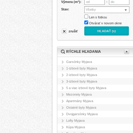
Výmera (m²):
-
Stav:
Všetky
Len s fotkou
Otvárať v novom okne
HĽADAŤ (
)
zrušiť
6
RÝCHLE HĽADANIA
Garsónky Myjava
1-izbové byty Myjava
2-izbové byty Myjava
3-izbové byty Myjava
5 a viac izbové byty Myjava
Mezonety Myjava
Apartmány Myjava
Ostatné byty Myjava
Dvojgarsónky Myjava
Lofty Myjava
Kúpa Myjava