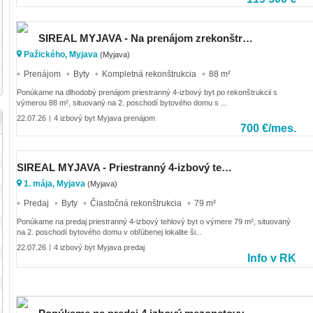
SIREAL MYJAVA - Na prenájom zrekonštruovaný 4-izbový byt – Myjava, Pažického ulica.
Pažického, Myjava
(Myjava)
Prenájom
Byty
Kompletná rekonštrukcia
88 m²
Ponúkame na dlhodobý prenájom priestranný 4-izbový byt po rekonštrukcii s
výmerou 88 m², situovaný na 2. poschodí bytového domu s ...
22.07.26
4 izbový byt Myjava prenájom
|
700 €/mes.
SIREAL MYJAVA - Priestranný 4-izbový tehlový byt s balkónom v širšom centre mesta Myjava.
1. mája, Myjava
(Myjava)
Predaj
Byty
Čiastočná rekonštrukcia
79 m²
Ponúkame na predaj priestranný 4-izbový tehlový byt o výmere 79 m², situovaný
na 2. poschodí bytového domu v obľúbenej lokalite ši...
22.07.26
4 izbový byt Myjava predaj
|
Info v RK