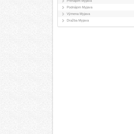
Prenájom Myjava
Podnájom Myjava
Výmena Myjava
Dražba Myjava