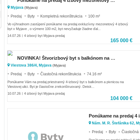
Ponúkame na predaj 4 izbový mezonetovy byt, 100 m2, Myjava.
Myjava
(Myjava)
Predaj
Byty
Kompletná rekonštrukcia
100 m²
Vo výhradnom zastúpení ponúkame na predaj exkluzívny mezonetový 4 izbový
byt v Myjave , o výmere 100 m2, byt nevyžaduje žiadne ďal...
14.07.26
4 izbový byt Myjava predaj
|
165 000 €
NOVINKA! Štvorizbový byt s balkónom na Myjave
Viestova 386/4, Myjava
(Myjava)
Predaj
Byty
Čiastočná rekonštrukcia
74.16 m²
Ponúkame Vám na predaj priestranný 4-izbový byt s balkónom a pivnicou na
Viestovej ulici. Byt je čiastočne zrekonštruovaný. Detsk...
10.07.26
4 izbový byt Myjava predaj
|
104 000 €
Ponúkame na predaj 4 i
Nám. M. R. Štefánika 62, 
Predaj
Byty
Čiastočná 
Ponúkame na predaj tehlový 4 izb