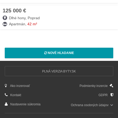
125 000 €
04. AUG
Dlhé hony, Poprad
Apartmán,
42 m²
NOVÉ HĽADANIE
PLNÁ VERZIA BYTY.SK
Ako inzerovať
Podmienky inzercie
Kontakt
GDPR
Nastavenie súkromia
Ochrana osobných
údajov