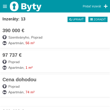
Pridať inzerát
Inzeráty: 13
UPRAVIŤ
ZORADIŤ
390 000 €
08. AUG
Szentiványho, Poprad
Apartmán,
56 m²
97 737 €
07. AUG
Poprad
Apartmán,
1 m²
Cena dohodou
07. AUG
Poprad
Apartmán,
74 m²