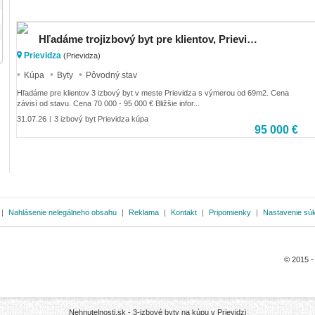
Hľadáme trojizbový byt pre klientov, Prievidza
Prievidza
(Prievidza)
Kúpa
Byty
Pôvodný stav
Hľadáme pre klientov 3 izbový byt v meste Prievidza s výmerou od 69m2. Cena
závisí od stavu. Cena 70 000 - 95 000 € Bližšie infor...
31.07.26
3 izbový byt Prievidza kúpa
|
95 000 €
|
Nahlásenie nelegálneho obsahu
|
Reklama
|
Kontakt
|
Pripomienky
|
Nastavenie sú
© 2015 
Nehnutelnosti.sk -
3-izbové byty na kúpu v Prievidzi