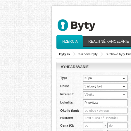
INZERCIA
REALITNÉ KANCELÁRIE
Byty.sk
>
3-izbové byty
>
3-izbové byty Pri
VYHĽADÁVANIE
Typ:
Kúpa
Druh:
3 izbový byt
Inzerent:
Všetky
Lokalita:
Okolie (km):
Fulltext:
Cena (€):
-