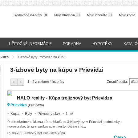
Sledované inzeráty
0
Moje hľadania
0
Moje inzeráty
0
Moje konto
UŽITOČNÉ INFORMÁCIE
PORADŇA
HYPOTÉKY
KATALÓ
evidza
>
3-izbové byty Prievidza na kúpu
3-izbové byty na kúpu v Prievidzi
1 - 4 z celkom 4 inzeráty
Zoradiť podľa:
dátu
(naj
HALO reality - Kúpa trojizbový byt Prievidza
Prievidza
(Prievidza)
Kúpa
Byty
Pôvodný stav
1 m²
Pre konkrétneho klienta súrne hľadáme 3 izbový byt v Prievidzi, podmienky :
novostavba, terasa, parkovacie miesto. Bližšie info...
05.08.26
3 izbový byt Prievidza kúpa
|
Cena