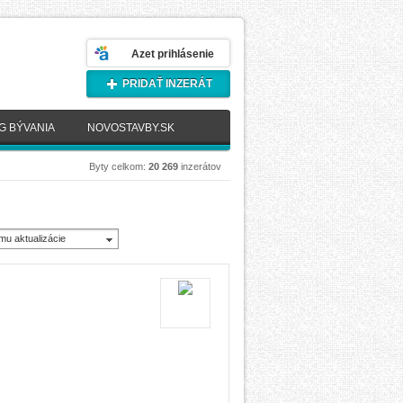
Azet prihlásenie
PRIDAŤ INZERÁT
G BÝVANIA
NOVOSTAVBY.SK
Byty celkom:
20 269
inzerátov
mu aktualizácie
novšie)