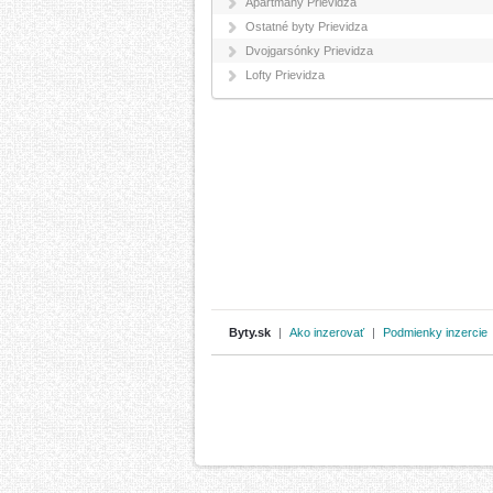
Apartmány Prievidza
Ostatné byty Prievidza
Dvojgarsónky Prievidza
Lofty Prievidza
Byty.sk
|
Ako inzerovať
|
Podmienky inzercie