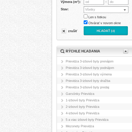
Výmera (m²):
-
Stav:
Všetky
Len s fotkou
Otvárať v novom okne
HĽADAŤ (
)
zrušiť
4
RÝCHLE HĽADANIA
Prievidza 3-izbové byty prenájom
Prievidza 3-izbové byty podnájom
Prievidza 3-izbové byty výmena
Prievidza 3-izbové byty dražba
Prievidza 3-izbové byty predaj
Garsónky Prievidza
1-izbové byty Prievidza
2-izbové byty Prievidza
4-izbové byty Prievidza
5 a viac izbové byty Prievidza
Mezonety Prievidza