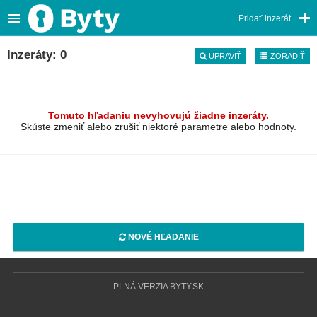
Pridať inzerát
Inzeráty: 0
UPRAVIŤ
ZORADIŤ
Tomuto hľadaniu nevyhovujú žiadne inzeráty.
Skúste zmeniť alebo zrušiť niektoré parametre alebo hodnoty.
NOVÉ HĽADANIE
PLNÁ VERZIA BYTY.SK