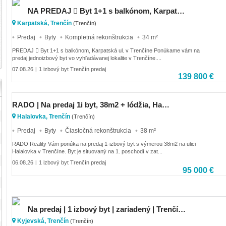
NA PREDAJ  Byt 1+1 s balkónom, Karpatská ul. v Trenčíne
Karpatská, Trenčín
(Trenčín)
Predaj
Byty
Kompletná rekonštrukcia
34 m²
PREDAJ  Byt 1+1 s balkónom, Karpatská ul. v Trenčíne Ponúkame vám na
predaj jednoizbový byt vo vyhľadávanej lokalite v Trenčíne....
07.08.26
1 izbový byt Trenčín predaj
|
139 800 €
RADO | Na predaj 1i byt, 38m2 + lódžia, Halalovka - Trenčín
Halalovka, Trenčín
(Trenčín)
Predaj
Byty
Čiastočná rekonštrukcia
38 m²
RADO Reality Vám ponúka na predaj 1-izbový byt s výmerou 38m2 na ulici
Halalovka v Trenčíne. Byt je situovaný na 1. poschodí v zat...
06.08.26
1 izbový byt Trenčín predaj
|
95 000 €
Na predaj | 1 izbový byt | zariadený | Trenčín | Kyjevská
Kyjevská, Trenčín
(Trenčín)