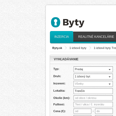
INZERCIA
REALITNÉ KANCELÁRIE
Byty.sk
>
1-izbové byty
>
1-izbové byty Tr
VYHĽADÁVANIE
Typ:
Predaj
Druh:
1 izbový byt
Inzerent:
Všetky
Lokalita:
Okolie (km):
Fulltext:
Cena (€):
-