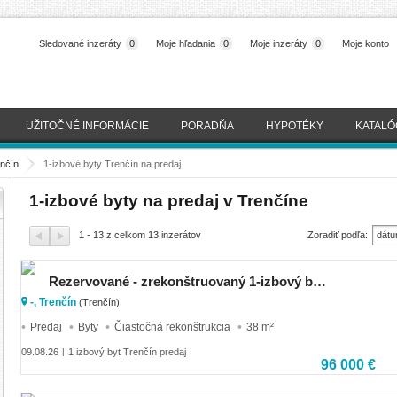
Sledované inzeráty
0
Moje hľadania
0
Moje inzeráty
0
Moje konto
UŽITOČNÉ INFORMÁCIE
PORADŇA
HYPOTÉKY
KATALÓ
enčín
>
1-izbové byty Trenčín na predaj
1-izbové byty na predaj v Trenčíne
1 - 13 z celkom 13 inzerátov
Zoradiť podľa:
dátu
(naj
Rezervované - zrekonštruovaný 1-izbový byt – Trenčín, Sihoť
-, Trenčín
(Trenčín)
Predaj
Byty
Čiastočná rekonštrukcia
38 m²
09.08.26
1 izbový byt Trenčín predaj
|
96 000 €