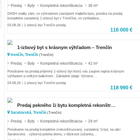
Predaj
Byty
Kompletná rekonštrukcia
36 m²
DASH reality vám, vo výhradnom zastúpení majiteľa bytu, ponúka na predaj
kompletne zariadený 1-izbový byt v Trenčíne, vo vyhľadáva...
03.08.26
1 izbový byt Trenčín predaj
|
116 000 €
1-izbový byt s krásnym výhľadom – Trenčín
trenčín, Trenčín
(Trenčín)
Predaj
Byty
Kompletná rekonštrukcia
42 m²
Ponúkame na predaj príjemný 1-izbový byt ktorý vás zaujme najmä krásnym
výhľadom a veľkým balkónom . Základné údaje: Výmera: ...
03.08.26
1 izbový byt Trenčín predaj
|
118 990 €
Predaj pekného 1i bytu kompletná rekonštrukcia,Saratovská, sídlisko JUH Trenčín
Saratovská, Trenčín
(Trenčín)
Predaj
Byty
Kompletná rekonštrukcia
29 m²
Ponúkame na predaj kompletne zrekonštruovaný, zariadený 1i byt, na ulici
Saratovská. - výborná poloha domu, v blízkosti Južanka,...