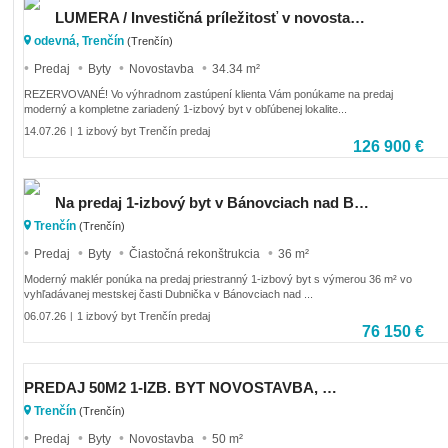
LUMERA / Investičná príležitosť v novostavbe – 1-izbový byt s parkovacím miestom | Trenčín – Odevná
odevná, Trenčín
(Trenčín)
Predaj
Byty
Novostavba
34.34 m²
REZERVOVANÉ! Vo výhradnom zastúpení klienta Vám ponúkame na predaj
moderný a kompletne zariadený 1-izbový byt v obľúbenej lokalite...
14.07.26
1 izbový byt Trenčín predaj
|
126 900 €
Na predaj 1-izbový byt v Bánovciach nad Bebravou – Sídlisko Dubnička
Trenčín
(Trenčín)
Predaj
Byty
Čiastočná rekonštrukcia
36 m²
Moderný maklér ponúka na predaj priestranný 1-izbový byt s výmerou 36 m² vo
vyhľadávanej mestskej časti Dubnička v Bánovciach nad ...
06.07.26
1 izbový byt Trenčín predaj
|
76 150 €
PREDAJ 50M2 1-IZB. BYT NOVOSTAVBA, TN-OPATOVÁ
Trenčín
(Trenčín)
Predaj
Byty
Novostavba
50 m²