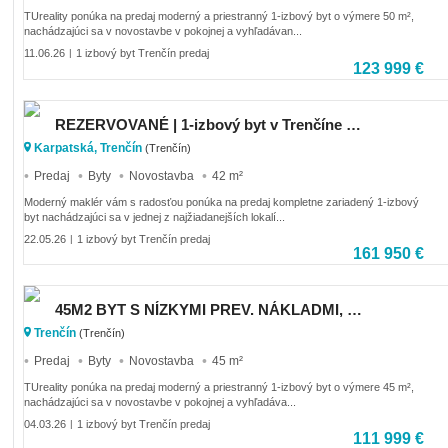
TUreality ponúka na predaj moderný a priestranný 1-izbový byt o výmere 50 m²,
nachádzajúci sa v novostavbe v pokojnej a vyhľadávan...
11.06.26
1 izbový byt Trenčín predaj
|
123 999 €
REZERVOVANÉ | 1-izbový byt v Trenčíne GreenBay Residence
Karpatská, Trenčín
(Trenčín)
Predaj
Byty
Novostavba
42 m²
Moderný maklér vám s radosťou ponúka na predaj kompletne zariadený 1-izbový
byt nachádzajúci sa v jednej z najžiadanejších lokalí...
22.05.26
1 izbový byt Trenčín predaj
|
161 950 €
45M2 BYT S NÍZKYMI PREV. NÁKLADMI, TN-OPATOVÁ
Trenčín
(Trenčín)
Predaj
Byty
Novostavba
45 m²
TUreality ponúka na predaj moderný a priestranný 1-izbový byt o výmere 45 m²,
nachádzajúci sa v novostavbe v pokojnej a vyhľadáva...
04.03.26
1 izbový byt Trenčín predaj
|
111 999 €