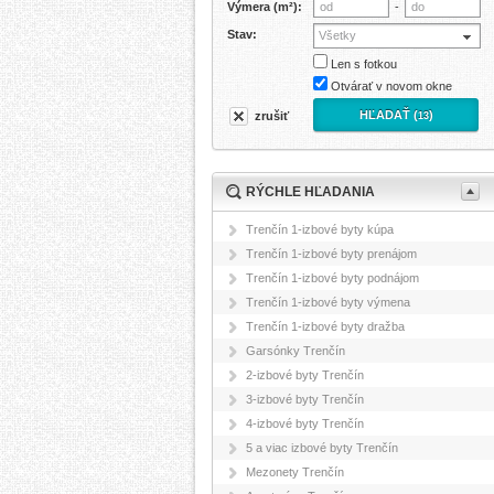
Výmera (m²):
-
Stav:
Všetky
Len s fotkou
Otvárať v novom okne
HĽADAŤ (
)
zrušiť
13
RÝCHLE HĽADANIA
Trenčín 1-izbové byty kúpa
Trenčín 1-izbové byty prenájom
Trenčín 1-izbové byty podnájom
Trenčín 1-izbové byty výmena
Trenčín 1-izbové byty dražba
Garsónky Trenčín
2-izbové byty Trenčín
3-izbové byty Trenčín
4-izbové byty Trenčín
5 a viac izbové byty Trenčín
Mezonety Trenčín