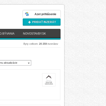
Azet prihlásenie
PRIDAŤ INZERÁT
G BÝVANIA
NOVOSTAVBY.SK
Byty celkom:
20 259
inzerátov
mu aktualizácie
novšie)