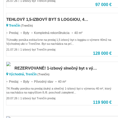
25.07.26
1 izbový byt Trenčín predaj
|
97 000 €
TEHLOVÝ 1,5-IZBOVÝ BYT S LOGGIOU, 40m2, VÝCHODNÁ ULICA, TRENČÍN
Trenčín
(Trenčín)
Predaj
Byty
Kompletná rekonštrukcia
40 m²
TUreality ponúka exkluzívne na predaj 1,5 izbový byt s loggiou o výmere 40m2 na
Východnej ulici v Trenčíne. Byt sa nachádza na prí...
21.07.26
1 izbový byt Trenčín predaj
|
128 000 €
REZERVOVANÉ! 1-izbový slnečný byt s výmerou 40 m2, Trenčín, Východná
Východná, Trenčín
(Trenčín)
Predaj
Byty
Pôvodný stav
40 m²
TK Reality ponúka na predaj útulný a slnečný 1-izbový byt s výmerou 40 m², ktorý
sa nachádza na najvyššom 8./8. poschodí zateplené...
20.07.26
1 izbový byt Trenčín predaj
|
119 900 €