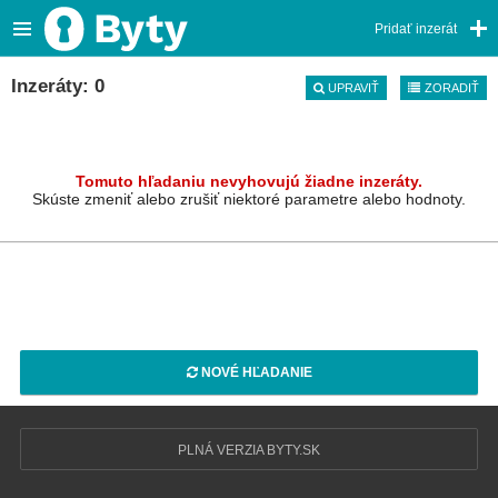
Pridať inzerát
Inzeráty: 0
UPRAVIŤ
ZORADIŤ
Tomuto hľadaniu nevyhovujú žiadne inzeráty.
Skúste zmeniť alebo zrušiť niektoré parametre alebo hodnoty.
NOVÉ HĽADANIE
PLNÁ VERZIA BYTY.SK