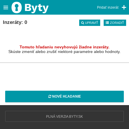
Pridať inzerát
Inzeráty: 0
UPRAVIŤ
ZORADIŤ
Tomuto hľadaniu nevyhovujú žiadne inzeráty.
Skúste zmeniť alebo zrušiť niektoré parametre alebo hodnoty.
NOVÉ HĽADANIE
PLNÁ VERZIA BYTY.SK