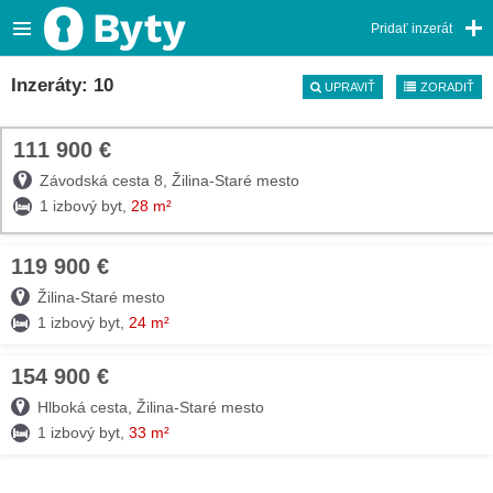
Pridať inzerát
Inzeráty: 10
UPRAVIŤ
ZORADIŤ
111 900 €
TOP
Závodská cesta 8, Žilina-Staré mesto
1 izbový byt,
28 m²
119 900 €
08. AUG
Žilina-Staré mesto
1 izbový byt,
24 m²
154 900 €
07. AUG
Hlboká cesta, Žilina-Staré mesto
1 izbový byt,
33 m²