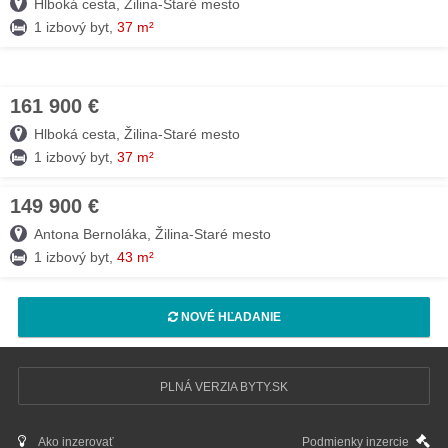
Hlboká cesta, Žilina-Staré mesto
1 izbový byt,
37 m²
161 900 €
07. AUG
Hlboká cesta, Žilina-Staré mesto
1 izbový byt,
37 m²
149 900 €
21. JÚL
Antona Bernoláka, Žilina-Staré mesto
1 izbový byt,
43 m²
NOVÉ HĽADANIE
PLNÁ VERZIA BYTY.SK
Ako inzerovať
Podmienky inzercie