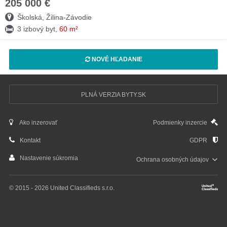
205 000 €
02. AUG
Školská, Žilina-Závodie
3 izbový byt,
60 m²
NOVÉ HĽADANIE
PLNÁ VERZIA BYTY.SK
Ako inzerovať
Podmienky inzercie
Kontakt
GDPR
Nastavenie súkromia
Ochrana osobných
údajov
© 2015 - 2026 United Classifieds s.r.o.