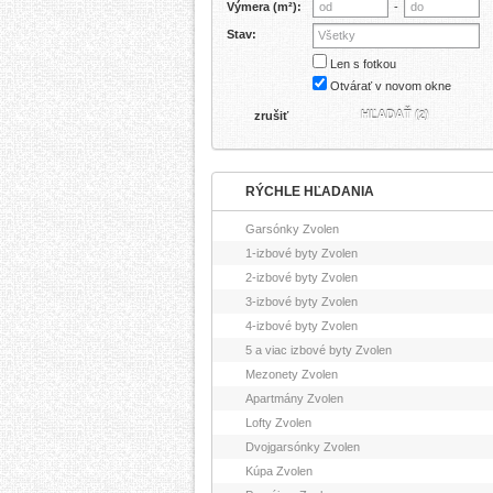
Výmera (m²):
-
Stav:
Všetky
Len s fotkou
Otvárať v novom okne
HĽADAŤ (
)
zrušiť
2
RÝCHLE HĽADANIA
Garsónky Zvolen
1-izbové byty Zvolen
2-izbové byty Zvolen
3-izbové byty Zvolen
4-izbové byty Zvolen
5 a viac izbové byty Zvolen
Mezonety Zvolen
Apartmány Zvolen
Lofty Zvolen
Dvojgarsónky Zvolen
Kúpa Zvolen