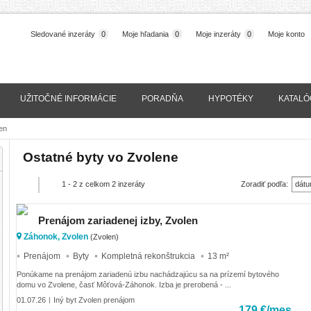
Sledované inzeráty
0
Moje hľadania
0
Moje inzeráty
0
Moje konto
UŽITOČNÉ INFORMÁCIE
PORADŇA
HYPOTÉKY
KATALÓ
en
Ostatné byty vo Zvolene
1 - 2 z celkom 2 inzeráty
Zoradiť podľa:
dátu
(naj
Prenájom zariadenej izby, Zvolen
Záhonok, Zvolen
(Zvolen)
Prenájom
Byty
Kompletná rekonštrukcia
13 m²
Ponúkame na prenájom zariadenú izbu nachádzajúcu sa na prízemí bytového
domu vo Zvolene, časť Môťová-Záhonok. Izba je prerobená - ...
01.07.26
Iný byt Zvolen prenájom
|
179 €/mes.