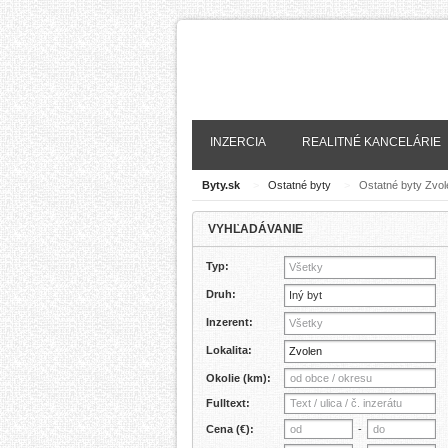
INZERCIA
REALITNÉ KANCELÁRIE
Byty.sk
>
Ostatné byty
>
Ostatné byty Zvol
VYHĽADÁVANIE
Typ:
Všetky
Druh:
Iný byt
Inzerent:
Všetky
Lokalita:
Okolie (km):
Fulltext:
Cena (€):
-