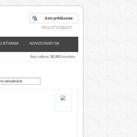
Azet prihlásenie
PRIDAŤ INZERÁT
G BÝVANIA
NOVOSTAVBY.SK
Byty celkom:
20 253
inzerátov
mu aktualizácie
novšie)