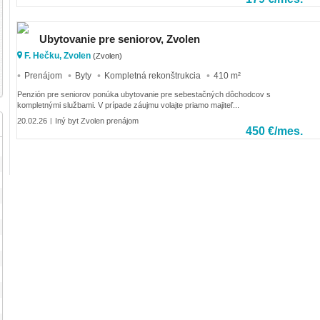
Ubytovanie pre seniorov, Zvolen
F. Hečku, Zvolen
(Zvolen)
Prenájom
Byty
Kompletná rekonštrukcia
410 m²
Penzión pre seniorov ponúka ubytovanie pre sebestačných dôchodcov s
kompletnými službami. V prípade záujmu volajte priamo majiteľ...
20.02.26
Iný byt Zvolen prenájom
|
450 €/mes.