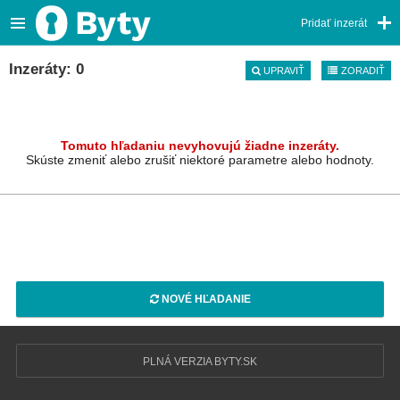
Pridať inzerát
Inzeráty: 0
UPRAVIŤ
ZORADIŤ
Tomuto hľadaniu nevyhovujú žiadne inzeráty.
Skúste zmeniť alebo zrušiť niektoré parametre alebo hodnoty.
NOVÉ HĽADANIE
PLNÁ VERZIA BYTY.SK