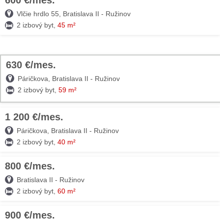
600 €/mes.
09. AUG
TOP
Vlčie hrdlo 55, Bratislava II - Ružinov
2 izbový byt,
45 m²
630 €/mes.
TOP
Páričkova, Bratislava II - Ružinov
2 izbový byt,
59 m²
1 200 €/mes.
09. AUG
Páričkova, Bratislava II - Ružinov
2 izbový byt,
40 m²
800 €/mes.
09. AUG
Bratislava II - Ružinov
2 izbový byt,
60 m²
900 €/mes.
09. AUG