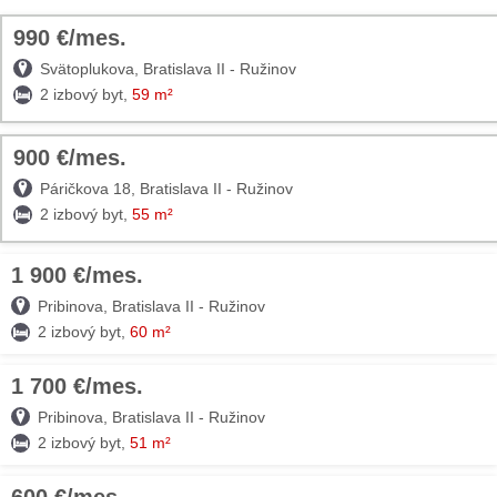
990 €/mes.
TOP
Svätoplukova, Bratislava II - Ružinov
2 izbový byt,
59 m²
900 €/mes.
TOP
Páričkova 18, Bratislava II - Ružinov
2 izbový byt,
55 m²
1 900 €/mes.
09. AUG
TOP
Pribinova, Bratislava II - Ružinov
2 izbový byt,
60 m²
1 700 €/mes.
09. AUG
TOP
Pribinova, Bratislava II - Ružinov
2 izbový byt,
51 m²