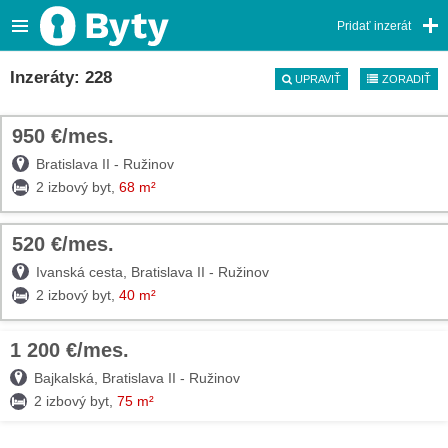
Pridať inzerát
Inzeráty: 228
UPRAVIŤ
ZORADIŤ
950 €/mes.
TOP
Bratislava II - Ružinov
2 izbový byt,
68 m²
520 €/mes.
TOP
Ivanská cesta, Bratislava II - Ružinov
2 izbový byt,
40 m²
1 200 €/mes.
09. AUG
TOP
Bajkalská, Bratislava II - Ružinov
2 izbový byt,
75 m²