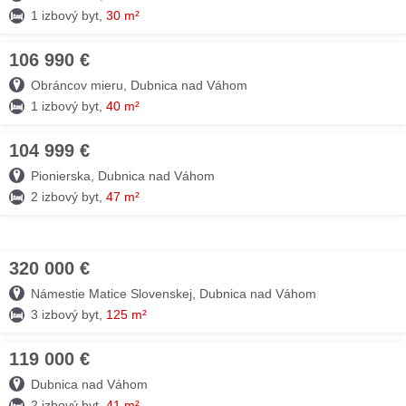
1 izbový byt,
30 m²
106 990 €
07. AUG
Obráncov mieru, Dubnica nad Váhom
1 izbový byt,
40 m²
104 999 €
06. AUG
Pionierska, Dubnica nad Váhom
2 izbový byt,
47 m²
320 000 €
06. AUG
Námestie Matice Slovenskej, Dubnica nad Váhom
3 izbový byt,
125 m²
119 000 €
05. AUG
Dubnica nad Váhom
2 izbový byt,
41 m²