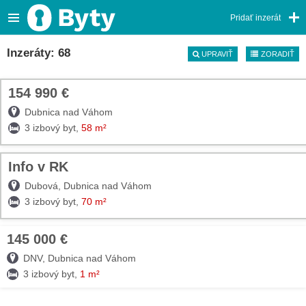
Pridať inzerát
Inzeráty: 68
UPRAVIŤ
ZORADIŤ
154 990 €
TOP
Dubnica nad Váhom
3 izbový byt,
58 m²
Info v RK
TOP
Dubová, Dubnica nad Váhom
3 izbový byt,
70 m²
145 000 €
08. AUG
DNV, Dubnica nad Váhom
3 izbový byt,
1 m²