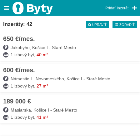
Pridať inzerát
Inzeráty: 42
UPRAVIŤ
ZORADIŤ
650 €/mes.
09. AUG
Jakobyho, Košice I - Staré Mesto
1 izbový byt,
40 m²
600 €/mes.
09. AUG
Námestie L. Novomeského, Košice I - Staré Mesto
1 izbový byt,
27 m²
189 000 €
09. AUG
Mäsiarska, Košice I - Staré Mesto
1 izbový byt,
41 m²