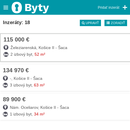
Pridať inzerát
Inzeráty: 18
UPRAVIŤ
ZORADIŤ
115 000 €
TOP
Železiarenská, Košice II - Šaca
2 izbový byt,
52 m²
134 970 €
07. AUG
TOP
-, Košice II - Šaca
3 izbový byt,
63 m²
89 900 €
07. AUG
TOP
Nám. Oceliarov, Košice II - Šaca
1 izbový byt,
34 m²