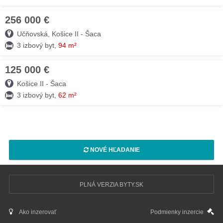
256 000 €
04. MÁJ
Učňovská, Košice II - Šaca
3 izbový byt,
94 m²
125 000 €
24. APR
Košice II - Šaca
3 izbový byt,
62 m²
NOVÉ HĽADANIE
PLNÁ VERZIA BYTY.SK
Ako inzerovať
Podmienky inzercie