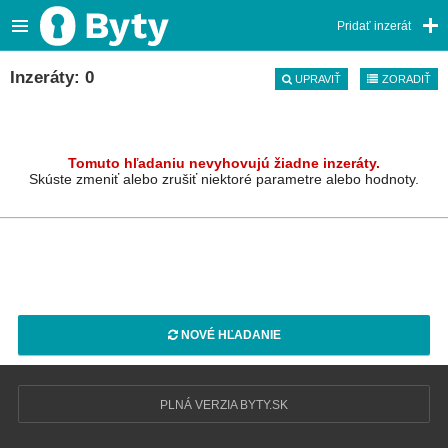
Pridať inzerát
Inzeráty: 0
UPRAVIŤ
ZORADIŤ
Tomuto hľadaniu nevyhovujú žiadne inzeráty.
Skúste zmeniť alebo zrušiť niektoré parametre alebo hodnoty.
NOVÉ HĽADANIE
PLNÁ VERZIA BYTY.SK