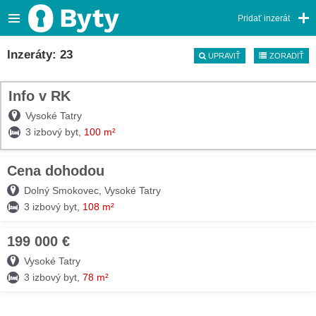
Pridať inzerát
Inzeráty: 23
UPRAVIŤ
ZORADIŤ
Info v RK
TOP
Vysoké Tatry
3 izbový byt,
100 m²
Cena dohodou
07. AUG
Dolný Smokovec, Vysoké Tatry
3 izbový byt,
108 m²
199 000 €
07. AUG
Vysoké Tatry
3 izbový byt,
78 m²