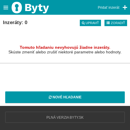
Pridať inzerát
Inzeráty: 0
UPRAVIŤ
ZORADIŤ
Tomuto hľadaniu nevyhovujú žiadne inzeráty.
Skúste zmeniť alebo zrušiť niektoré parametre alebo hodnoty.
NOVÉ HĽADANIE
PLNÁ VERZIA BYTY.SK