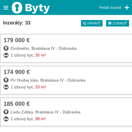
Pridať inzerát
Inzeráty: 33
UPRAVIŤ
ZORADIŤ
179 000 €
TOP
Drobného, Bratislava IV - Dúbravka
1 izbový byt,
35 m²
174 900 €
TOP
Pri Hrubej lúke, Bratislava IV - Dúbravka
1 izbový byt,
33 m²
185 000 €
TOP
Ľuda Zúbka, Bratislava IV - Dúbravka
1 izbový byt,
38 m²