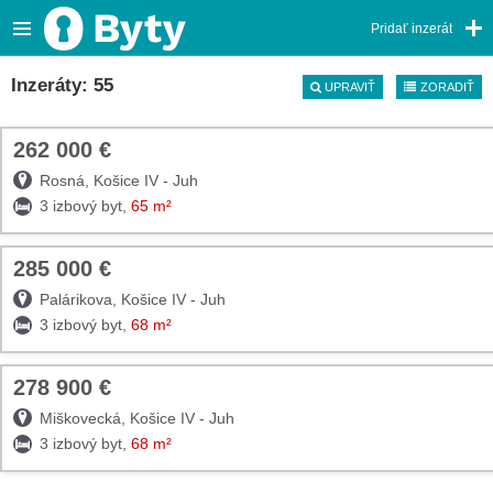
Pridať inzerát
Inzeráty: 55
UPRAVIŤ
ZORADIŤ
262 000 €
TOP
Rosná, Košice IV - Juh
3 izbový byt,
65 m²
285 000 €
TOP
Palárikova, Košice IV - Juh
3 izbový byt,
68 m²
278 900 €
TOP
Miškovecká, Košice IV - Juh
3 izbový byt,
68 m²