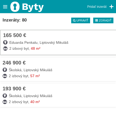
Pridať inzerát
Inzeráty: 80
UPRAVIŤ
ZORADIŤ
165 500 €
TOP
Eduarda Penkalu, Liptovský Mikuláš
2 izbový byt,
48 m²
246 900 €
09. AUG
Školská, Liptovský Mikuláš
2 izbový byt,
57 m²
193 900 €
09. AUG
Školská, Liptovský Mikuláš
2 izbový byt,
40 m²